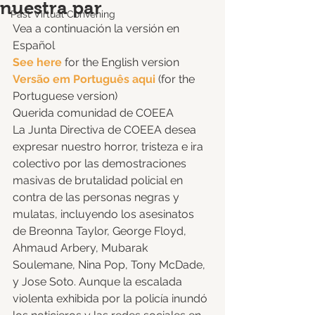
nuestra par
Past Virtual Convening
Vea a continuación la versión en 
Español 
See here 
for the English version 
Versão em Português aqui 
(for the 
Portuguese version) 
Querida comunidad de COEEA 
La Junta Directiva de COEEA desea 
expresar nuestro horror, tristeza e ira 
colectivo por las demostraciones 
masivas de brutalidad policial en 
contra de las personas negras y 
mulatas, incluyendo los asesinatos 
de Breonna Taylor, George Floyd, 
Ahmaud Arbery, Mubarak 
Soulemane, Nina Pop, Tony McDade, 
y Jose Soto. Aunque la escalada 
violenta exhibida por la policía inundó 