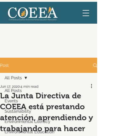
Post
All Posts
Jun 17, 2020
4 min read
All Posts
La Junta Directiva de
Events
COEEA está prestando
Sustainability
atención, aprendiendo y
Environmental Literacy
trabajando para hacer
Environmental Education