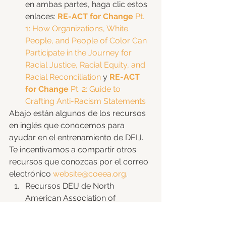
en ambas partes, haga clic estos 
enlaces: 
RE-ACT for Change
 Pt. 
1: How Organizations, White 
People, and People of Color Can 
Participate in the Journey for 
Racial Justice, Racial Equity, and 
Racial Reconciliation
 y 
RE-ACT 
for Change
 Pt. 2: Guide to 
Crafting Anti-Racism Statements
Abajo están algunos de los recursos 
en inglés que conocemos para 
ayudar en el entrenamiento de DEIJ. 
Te incentivamos a compartir otros 
recursos que conozcas por el correo 
electrónico 
website@coeea.org
. 
Recursos DEIJ de North 
American Association of 
Environmental Education 
(NAAEE) – 
https://naaee.org/our-