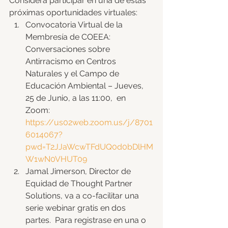
Considera participar en una de estas 
próximas oportunidades virtuales: 
Convocatoria Virtual de la 
Membresía de COEEA: 
Conversaciones sobre 
Antirracismo en Centros 
Naturales y el Campo de 
Educación Ambiental – Jueves, 
25 de Junio, a las 11:00,  en 
Zoom: 
https://us02web.zoom.us/j/8701
6014067?
pwd=T2JJaWcwTFdUQ0d0bDlHM
W1wN0VHUT09
Jamal Jimerson, Director de 
Equidad de Thought Partner 
Solutions, va a co-facilitar una 
serie webinar gratis en dos 
partes.  Para registrase en una o 